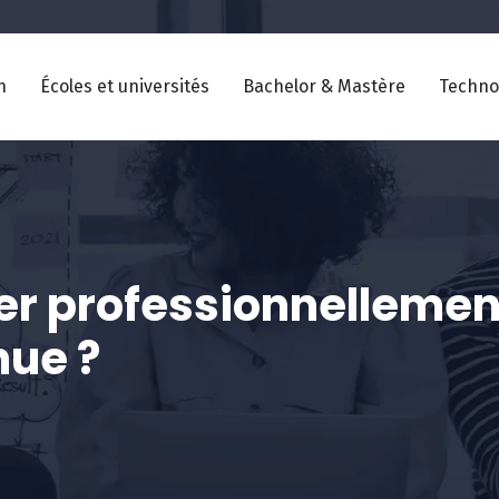
n
Écoles et universités
Bachelor & Mastère
Techno
 professionnellement
nue ?