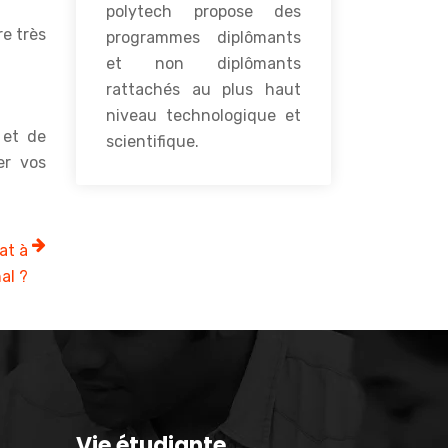
polytech propose des
re très
programmes diplômants
et non diplômants
rattachés au plus haut
niveau technologique et
 et de
scientifique.
er vos
at à
al ?
Vie étudiante