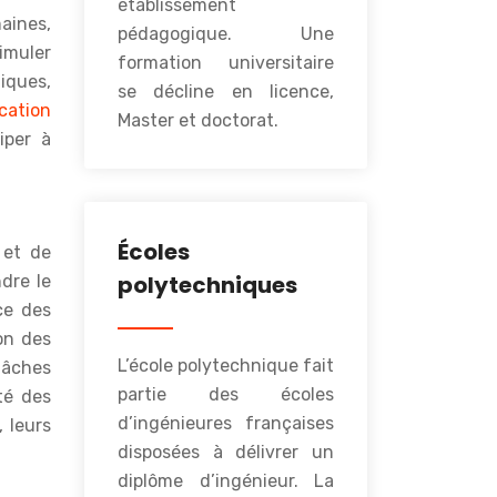
établissement
aines,
pédagogique. Une
imuler
formation universitaire
iques,
se décline en licence,
cation
Master et doctorat.
iper à
Écoles
 et de
polytechniques
dre le
ce des
on des
L’école polytechnique fait
tâches
partie des écoles
té des
d’ingénieures françaises
 leurs
disposées à délivrer un
diplôme d’ingénieur. La