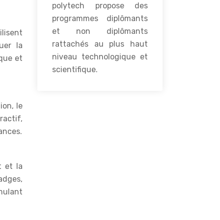
polytech propose des
programmes diplômants
et non diplômants
ilisent
rattachés au plus haut
uer la
niveau technologique et
ique et
scientifique.
ion, le
ractif,
ances.
 et la
adges,
mulant