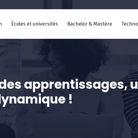
n
Écoles et universités
Bachelor & Mastère
Techno
 des apprentissages, 
dynamique !